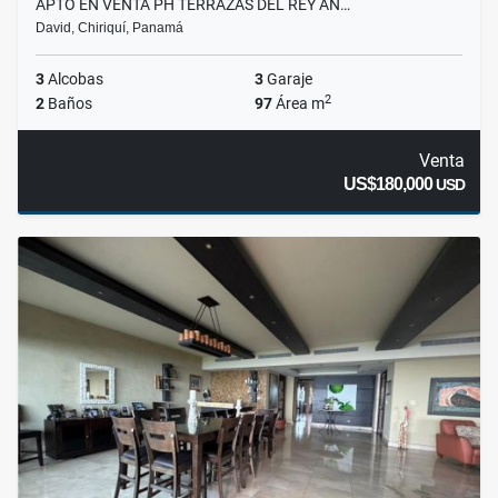
APTO EN VENTA PH TERRAZAS DEL REY AN…
David, Chiriquí, Panamá
3
Alcobas
3
Garaje
2
2
Baños
97
Área m
Venta
US$180,000
USD