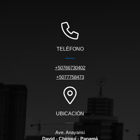
TELÉFONO
+50766730402
+5077758473
UBICACIÓN
Ave. Anayansi
David - Chiriquí - Panamá