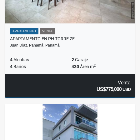
APARTAMENTO
VENTA
APARTAMENTO EN PH TORRE ZE…
Juan Díaz, Panamá, Panamá
4
Alcobas
2
Garaje
2
4
Baños
430
Área m
Venta
US$775,000
USD