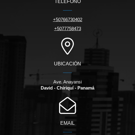
TELÉFONO
+50766730402
+5077758473
UBICACIÓN
Ave. Anayansi
David - Chiriquí - Panamá
EMAIL