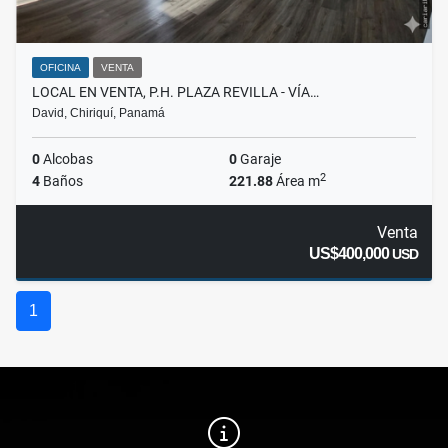
OFICINA
VENTA
LOCAL EN VENTA, P.H. PLAZA REVILLA - VÍA…
David, Chiriquí, Panamá
0
Alcobas
0
Garaje
2
4
Baños
221.88
Área m
Venta
US$400,000
USD
1