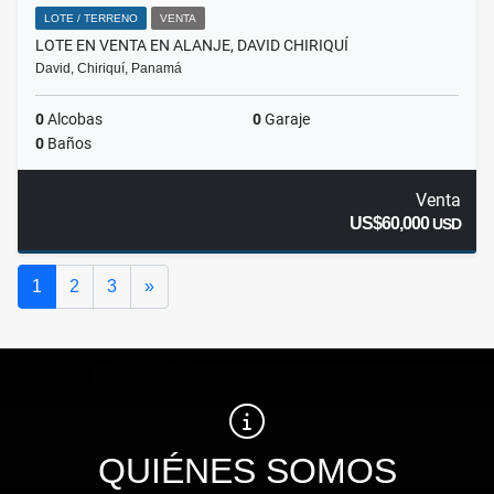
LOTE / TERRENO
VENTA
LOTE EN VENTA EN ALANJE, DAVID CHIRIQUÍ
David, Chiriquí, Panamá
0
Alcobas
0
Garaje
0
Baños
Venta
US$60,000
USD
Siguiente
1
2
3
»
QUIÉNES SOMOS