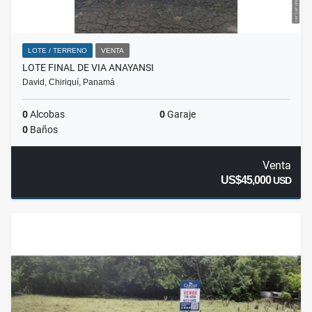
LOTE / TERRENO
VENTA
LOTE FINAL DE VIA ANAYANSI
David, Chiriquí, Panamá
0
Alcobas
0
Garaje
0
Baños
Venta
US$45,000
USD