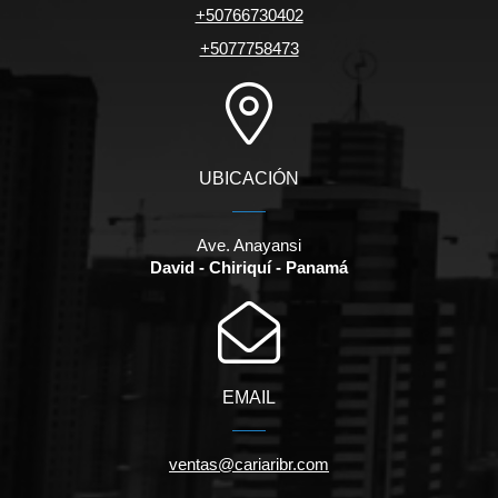
+50766730402
+5077758473
UBICACIÓN
Ave. Anayansi
David - Chiriquí - Panamá
EMAIL
ventas@cariaribr.com