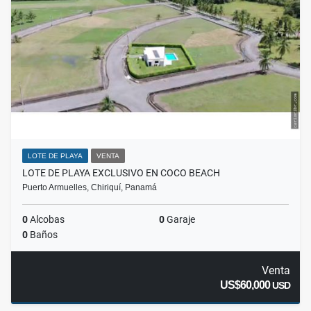
LOTE DE PLAYA
VENTA
LOTE DE PLAYA EXCLUSIVO EN COCO BEACH
Puerto Armuelles, Chiriquí, Panamá
0
Alcobas
0
Garaje
0
Baños
Venta
US$60,000
USD