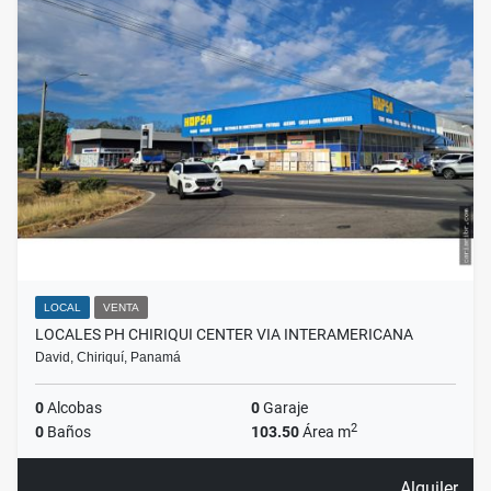
LOCAL
VENTA
LOCALES PH CHIRIQUI CENTER VIA INTERAMERICANA
David, Chiriquí, Panamá
0
Alcobas
0
Garaje
2
0
Baños
103.50
Área m
Alquiler