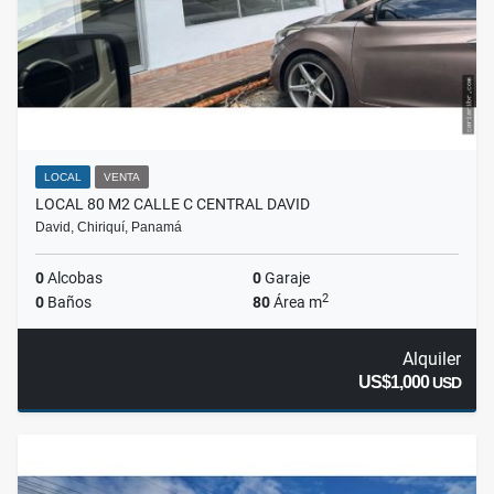
LOCAL
VENTA
LOCAL 80 M2 CALLE C CENTRAL DAVID
David, Chiriquí, Panamá
0
Alcobas
0
Garaje
2
0
Baños
80
Área m
Alquiler
US$1,000
USD