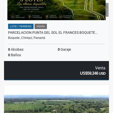
LOTE / TERRENO
VENTA
PARCELACION PUNTA DEL SOL EL FRANCES BOQUETE…
Boquete, Chiriquí, Panamá
0
Alcobas
0
Garaje
0
Baños
Venta
US$59,346
USD