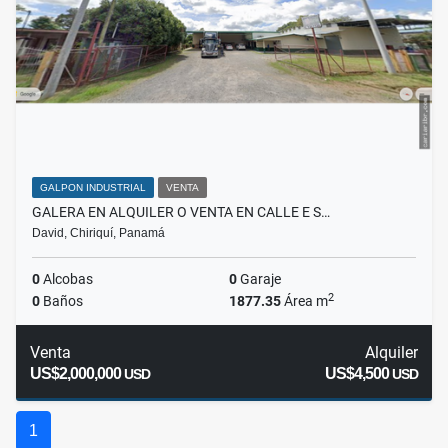
GALPON INDUSTRIAL
VENTA
GALERA EN ALQUILER O VENTA EN CALLE E S…
David, Chiriquí, Panamá
0
Alcobas
0
Garaje
2
0
Baños
1877.35
Área m
Venta
Alquiler
US$2,000,000
US$4,500
USD
USD
1