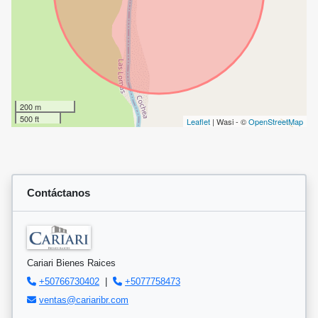
200 m
500 ft
Leaflet
| Wasi - ©
OpenStreetMap
Contáctanos
Cariari Bienes Raices
+50766730402
|
+5077758473
ventas@cariaribr.com