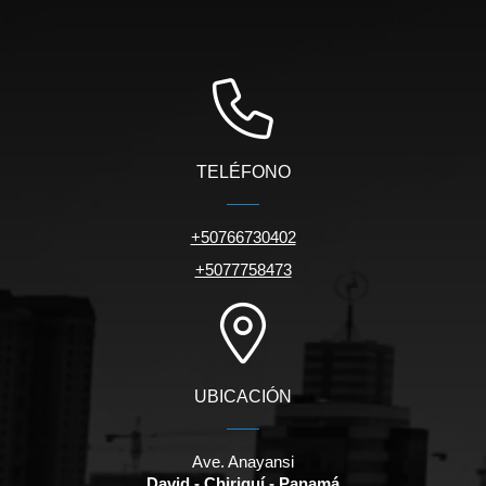
TELÉFONO
+50766730402
+5077758473
UBICACIÓN
Ave. Anayansi
David - Chiriquí - Panamá