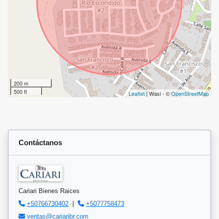
200 m
500 ft
Leaflet
| Wasi - ©
OpenStreetMap
Contáctanos
Cariari Bienes Raices
+50766730402
|
+5077758473
ventas@cariaribr.com