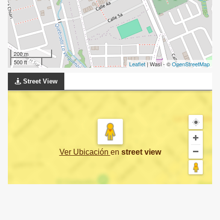
200 m
500 ft
Leaflet
| Wasi - ©
OpenStreetMap
Street View
Ver Ubicación
en
street view