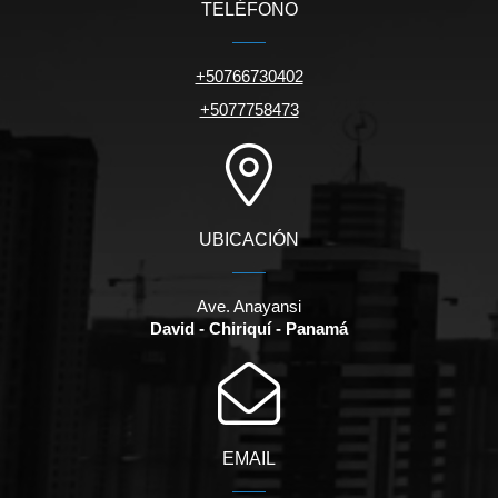
TELÉFONO
+50766730402
+5077758473
UBICACIÓN
Ave. Anayansi
David - Chiriquí - Panamá
EMAIL