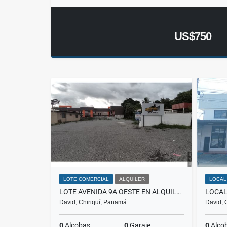
US$750
LOTE COMERCIAL
ALQUILER
LOCAL
LOTE AVENIDA 9A OESTE EN ALQUILER FRENTE CENTRO SALUD SAN MATEO
David, Chiriquí, Panamá
David, 
0
Alcobas
0
Garaje
0
Alco