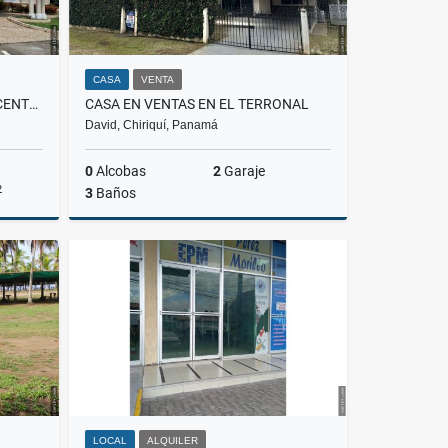
CASA
VENTA
CASA VENTA VILLA SOL SAN VICENTE CIUDAD DE DAVID
CASA EN VENTAS EN EL TERRONAL
David, Chiriquí, Panamá
0
Alcobas
2
Garaje
2
3
Baños
Venta
Venta
US$200,000
LOCAL
ALQUILER