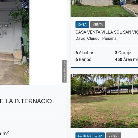
CASA
VENTA
David, Chiriquí, Panamá
6
Alcobas
3
Garaje
6
Baños
450
Área m
US$350,000
TE LA INTERNACIO…
2
a m
LOTE DE PLAYA
VENTA