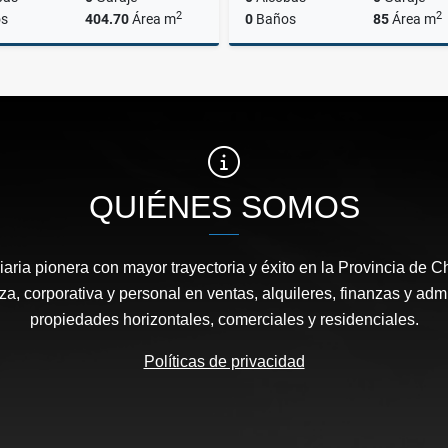
2
2
s
404.70
Área m
0
Baños
85
Área m
Alquiler
A
US$4,100
US$850
QUIÉNES SOMOS
aria pionera con mayor trayectoria y éxito en la Provincia de C
a, corporativa y personal en ventas, alquileres, finanzas y admi
propiedades horizontales, comerciales y residenciales.
Políticas de privacidad