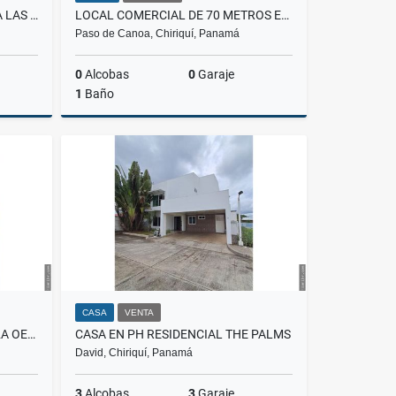
LOTE FRENTE AL MAR EN PLAYA LAS LAJAS
LOCAL COMERCIAL DE 70 METROS EN PASO CANOA
Paso de Canoa, Chiriquí, Panamá
0
Alcobas
0
Garaje
1
Baño
Venta
Alquiler
US$700
CASA
VENTA
LOCAL EN ALQUILER AVENDIA 2A OESTE FRENTE BANCO NACIONAL
CASA EN PH RESIDENCIAL THE PALMS
David, Chiriquí, Panamá
3
Alcobas
3
Garaje