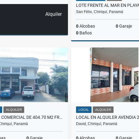
San Félix, Chiriquí, Panamá
Alquiler
0
Alcobas
0
Garaje
0
Baños
US$90,000
ALQUILER
LOCAL
ALQUILER
LOCAL COMERCIAL DE 404.70 M2 FRENTE MUNICIPIO DAVID
Chiriquí, Panamá
David, Chiriquí, Panamá
bas
0
Garaje
0
Alcobas
0
Garaje