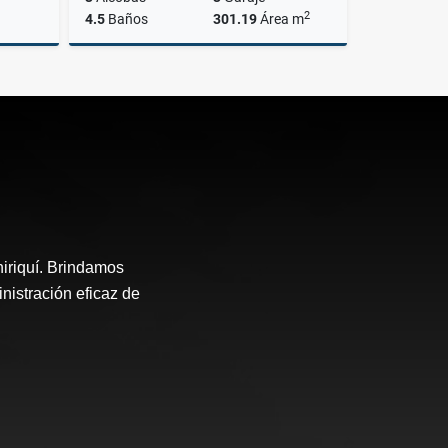
2
4.5
Baños
301.19
Área m
lquiler
Venta
Alquiler
US$450,000
US$2,500
hiriquí. Brindamos
nistración eficaz de