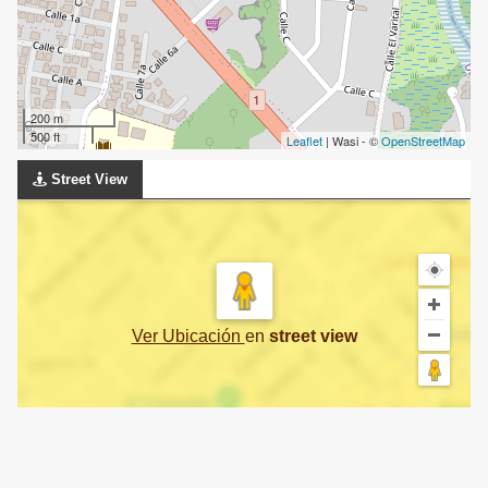
200 m
500 ft
Leaflet
| Wasi - ©
OpenStreetMap
Street View
Ver Ubicación
en
street view