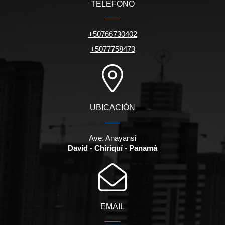
TELÉFONO
+50766730402
+5077758473
UBICACIÓN
Ave. Anayansi
David - Chiriquí - Panamá
EMAIL