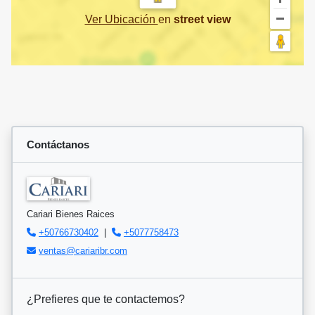
Ver Ubicación
en
street view
Contáctanos
Cariari Bienes Raices
+50766730402
|
+5077758473
ventas@cariaribr.com
¿Prefieres que te contactemos?