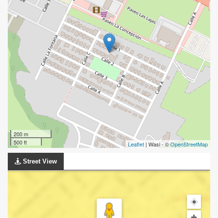
200 m
500 ft
Leaflet
| Wasi - ©
OpenStreetMap
Street View