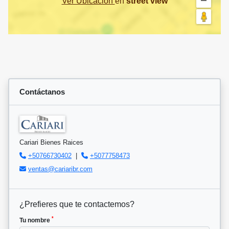
Ver Ubicación
en
street view
Contáctanos
Cariari Bienes Raices
+50766730402
|
+5077758473
ventas@cariaribr.com
¿Prefieres que te contactemos?
*
Tu nombre