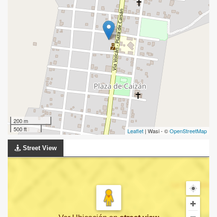
200 m
500 ft
Leaflet
| Wasi - ©
OpenStreetMap
Street View