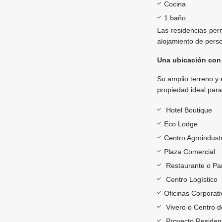
Cocina
1 baño
Las residencias perm
alojamiento de person
Una ubicación con
Su amplio terreno y 
propiedad ideal para
Hotel Boutique
Eco Lodge
Centro Agroindustr
Plaza Comercial
Restaurante o Par
Centro Logístico
Oficinas Corporati
Vivero o Centro d
Proyecto Residenc