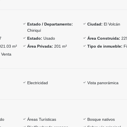
Estado / Departamento:
Ciudad:
El Volcán
Chiriquí
7
Estado:
Usado
Área Construida:
229
21.03 m²
Área Privada:
201 m²
Tipo de inmueble:
Fi
Venta
Electricidad
Vista panorámica
ado
Áreas Turísticas
Bosque nativos