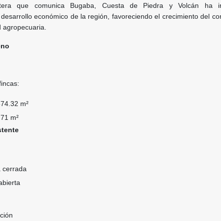
tera que comunica Bugaba, Cuesta de Piedra y Volcán ha i
l desarrollo económico de la región, favoreciendo el crecimiento del co
ad agropecuaria.
eno
incas:
74.32 m²
71 m²
stente
 cerrada
abierta
ción