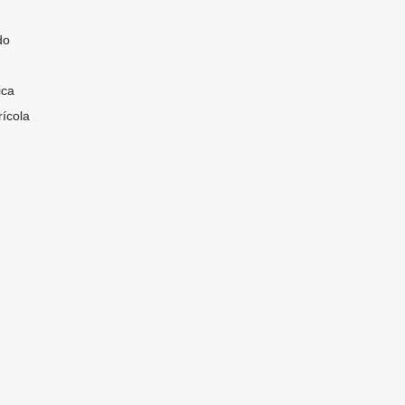
do
ica
ícola