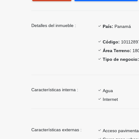
Detalles del inmueble :
País:
Panamá
Código:
1011289
Área Terreno:
180
Tipo de negocio:
Características interna :
Agua
Internet
Características externas :
Acceso paviment