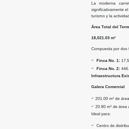
La moderna carre
significativamente e
turismo y la activid
Área Total del Terr
18,021.03 m²
Compuesta por dos f
Finca No. 1:
17,5
Finca No. 2:
446.
Infraestructura Exi
Galera Comercial
201.00 m² de área
20.80 m² de área 
Ideal para:
Centro de distribu