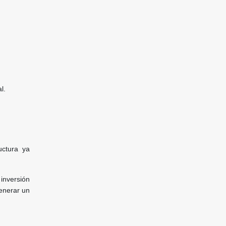
l.
ructura ya
inversión
generar un