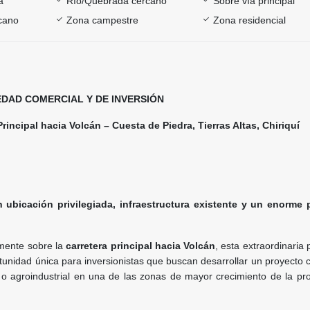
a
Río/Quebrada cercano
Sobre vía principal
rcano
Zona campestre
Zona residencial
EDAD COMERCIAL Y DE INVERSIÓN
Principal hacia Volcán – Cuesta de Piedra, Tierras Altas, Chiriquí
ubicación privilegiada, infraestructura existente y un enorme 
mente sobre la
carretera principal hacia Volcán
, esta extraordinaria
unidad única para inversionistas que buscan desarrollar un proyecto 
al o agroindustrial en una de las zonas de mayor crecimiento de la pr