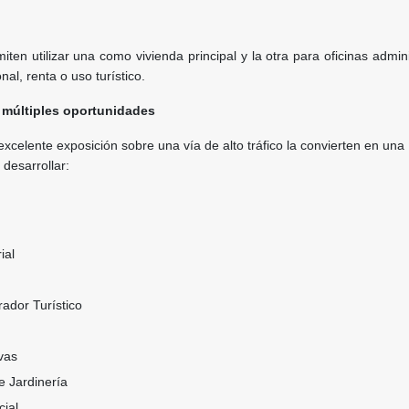
iten utilizar una como vivienda principal y la otra para oficinas admini
al, renta o uso turístico.
 múltiples oportunidades
excelente exposición sobre una vía de alto tráfico la convierten en una
 desarrollar:
ial
ador Turístico
vas
e Jardinería
ial