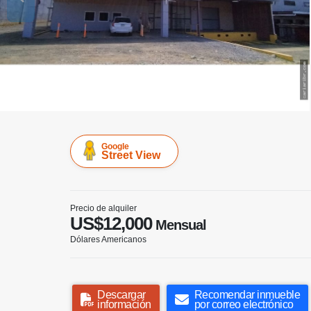
Google
Street View
Precio de alquiler
US$12,000
Mensual
Dólares Americanos
Descargar
Recomendar inmueble
información
por correo electrónico