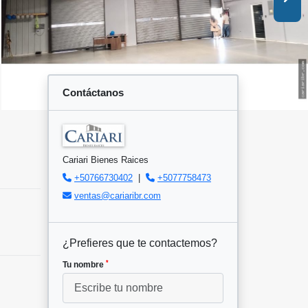
Contáctanos
Cariari Bienes Raices
+50766730402
|
+5077758473
ventas@cariaribr.com
¿Prefieres que te contactemos?
*
Tu nombre