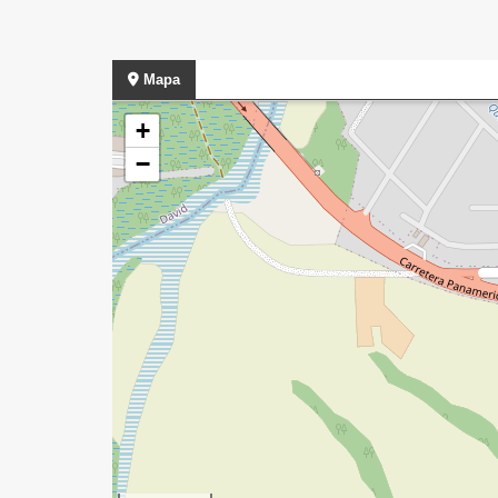
Mapa
+
−