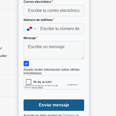
*
Correo electrónico
*
Número de teléfono
▼
*
Mensaje
m²
uiler
Acepto recibir información sobre ofertas
inmobiliarias
Enviar mensaje
Al enviar tus datos aceptas los
Términos de