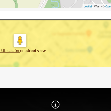
Leaflet
| Wasi - ©
Ope
r Ubicación
en
street view