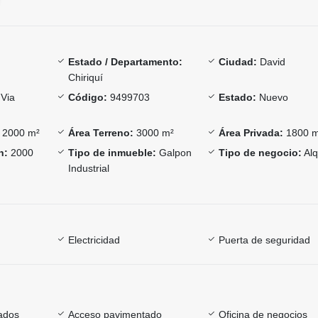
Estado / Departamento:
Ciudad:
David
Chiriquí
Via
Código:
9499703
Estado:
Nuevo
2000 m²
Área Terreno:
3000 m²
Área Privada:
1800 
n:
2000
Tipo de inmueble:
Galpon
Tipo de negocio:
Alq
Industrial
Electricidad
Puerta de seguridad
ados
Acceso pavimentado
Oficina de negocios