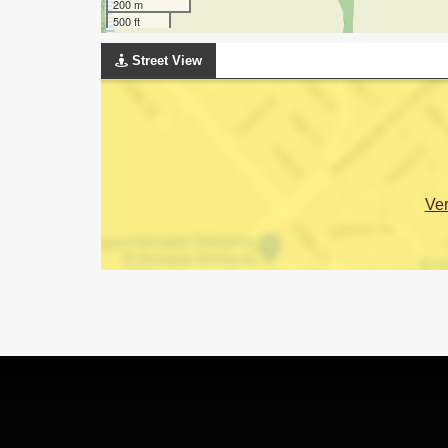
200 m
500 ft
Street View
Ve