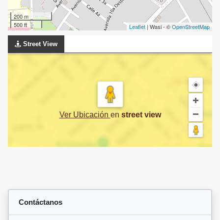
200 m
500 ft
Leaflet
| Wasi - ©
OpenStreetMap
Street View
Ver Ubicación
en
street view
Contáctanos