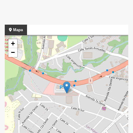
Mapa
+
−