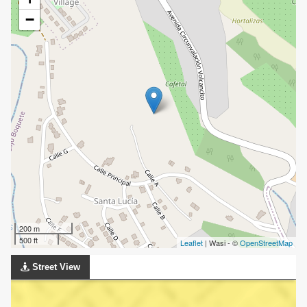
−
200 m
500 ft
Leaflet
| Wasi - ©
OpenStreetMap
Street View