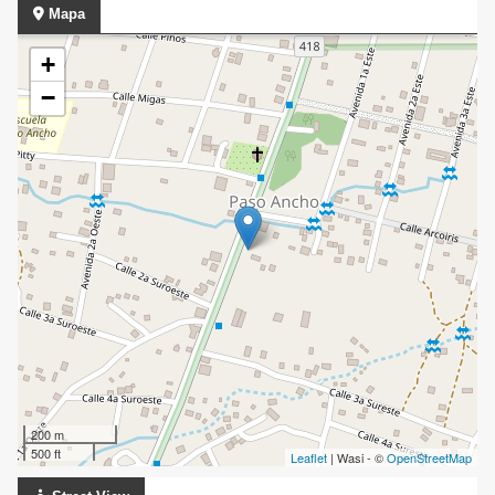
Mapa
+
−
200 m
500 ft
Leaflet
| Wasi - ©
OpenStreetMap