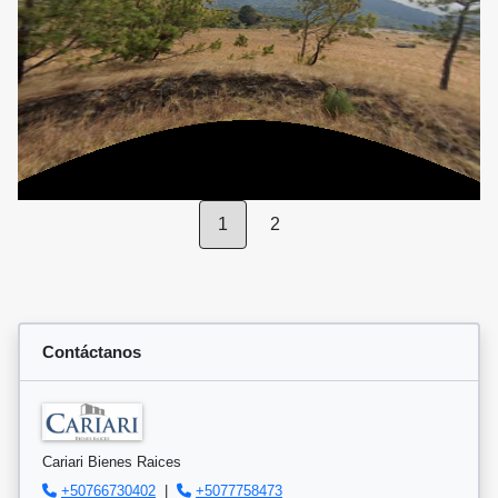
1
2
Contáctanos
Cariari Bienes Raices
+50766730402
|
+5077758473